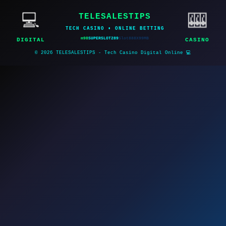
🎰
💻
TELESALESTIPS
TECH CASINO • ONLINE BETTING
m98
SUPERSLOT289
Slot888X
99MB
DIGITAL
CASINO
© 2026 TELESALESTIPS - Tech Casino Digital Online 💻